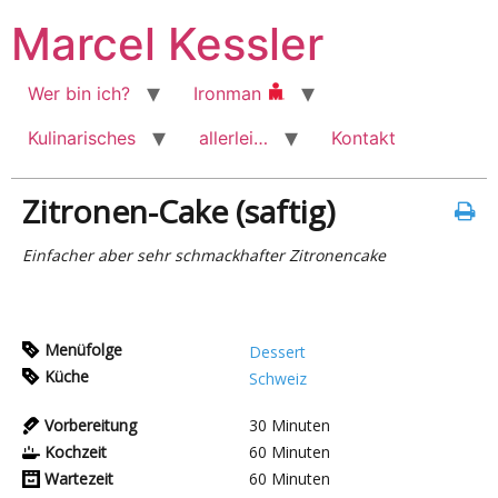
Zum
Marcel Kessler
Inhalt
wechseln
Wer bin ich?
Ironman
Kulinarisches
allerlei…
Kontakt
Zitronen-Cake (saftig)
Einfacher aber sehr schmackhafter Zitronencake
Menüfolge
Dessert
Küche
Schweiz
Vorbereitung
30
Minuten
Kochzeit
60
Minuten
Wartezeit
60
Minuten