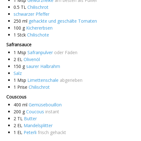
1
Msp
Gewürznelke
am besten als Pulver
0.5
TL
Chilischrot
schwarzer Pfeffer
250
ml
gehackte und geschälte Tomaten
100
g
Kichererbsen
1
Stck
Chilischote
Safransauce
1
Msp
Safranpulver
oder Fäden
2
EL
Olivenöl
150
g
saurer Halbrahm
Salz
1
Msp
Limettenschale
abgerieben
1
Prise
Chilischrot
Couscous
400
ml
Gemüsebouillon
200
g
Coucous
instant
2
TL
Butter
2
EL
Mandelsplitter
1
EL
Peterli
frisch gehackt