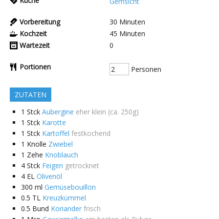
Küche
Gemsicht
Vorbereitung
30
Minuten
Kochzeit
45
Minuten
Wartezeit
0
Portionen
Personen
ZUTATEN
1
Stck
Aubergine
eher klein (ca. 250g)
1
Stck
Karotte
1
Stck
Kartoffel
festkochend
1
Knolle
Zwiebel
1
Zehe
Knoblauch
4
Stck
Feigen
getrocknet
4
EL
Olivenöl
300
ml
Gemüsebouillon
0.5
TL
Kreuzkümmel
0.5
Bund
Koriander
frisch