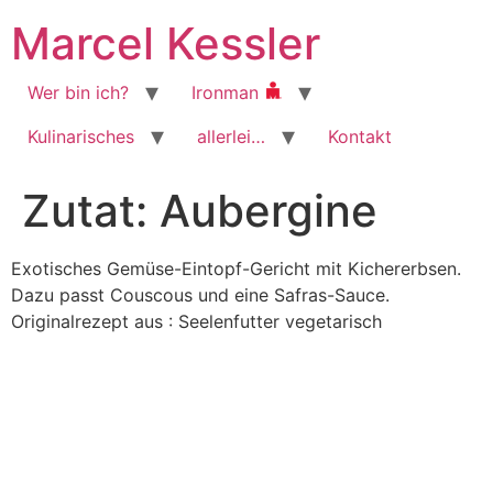
Zum
Marcel Kessler
Inhalt
wechseln
Wer bin ich?
Ironman
Kulinarisches
allerlei…
Kontakt
Zutat:
Aubergine
Exotisches Gemüse-Eintopf-Gericht mit Kichererbsen.
Dazu passt Couscous und eine Safras-Sauce.
Originalrezept aus : Seelenfutter vegetarisch