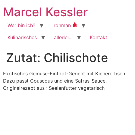
Zum
Marcel Kessler
Inhalt
wechseln
Wer bin ich?
Ironman
Kulinarisches
allerlei…
Kontakt
Zutat:
Chilischote
Exotisches Gemüse-Eintopf-Gericht mit Kichererbsen.
Dazu passt Couscous und eine Safras-Sauce.
Originalrezept aus : Seelenfutter vegetarisch