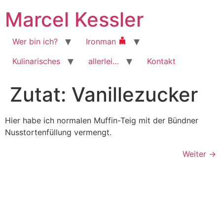
Zum
Marcel Kessler
Inhalt
wechseln
Wer bin ich?
Ironman
Kulinarisches
allerlei…
Kontakt
Zutat:
Vanillezucker
Hier habe ich normalen Muffin-Teig mit der Bündner
Nusstortenfüllung vermengt.
Weiter
→