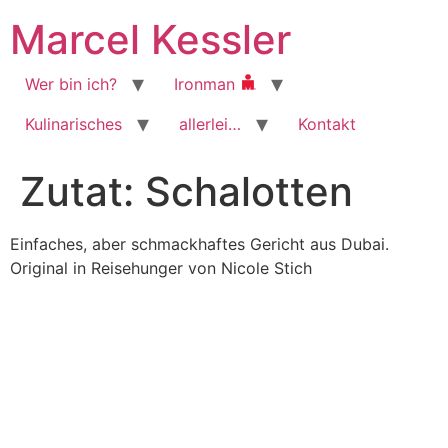
Zum
Marcel Kessler
Inhalt
wechseln
Wer bin ich?
Ironman
Kulinarisches
allerlei…
Kontakt
Zutat:
Schalotten
Einfaches, aber schmackhaftes Gericht aus Dubai.
Original in Reisehunger von Nicole Stich