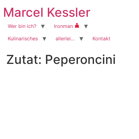
Zum
Marcel Kessler
Inhalt
wechseln
Wer bin ich?
Ironman
Kulinarisches
allerlei…
Kontakt
Zutat:
Peperoncini