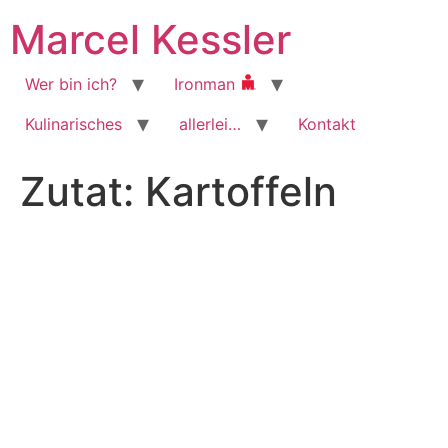
Zum
Marcel Kessler
Inhalt
wechseln
Wer bin ich?
Ironman
Kulinarisches
allerlei…
Kontakt
Zutat:
Kartoffeln