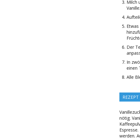
Milch 
Vanill
Aufteil
Etwas 
hinzuf
Frücht
Der Te
anpas
In zwö
einen 
Alle B
REZEPT
Vanillezuc
nötig. Van
Kaffeepulv
Espresse.
werden. A