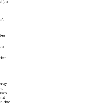
d (der
aft
iten
der
acken
dingt
nt-
arken
änzt
Früchte