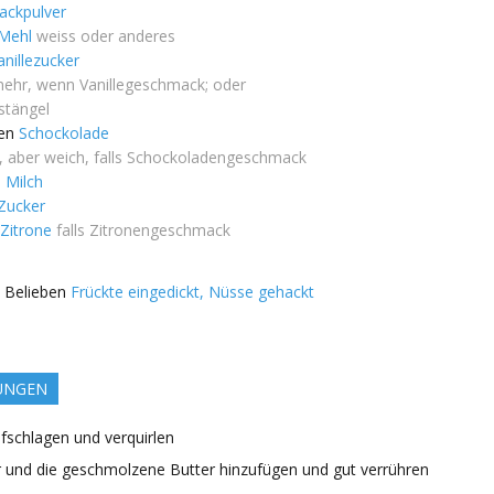
ackpulver
Mehl
weiss oder anderes
anillezucker
ehr, wenn Vanillegeschmack; oder
estängel
en
Schockolade
, aber weich, falls Schockoladengeschmack
l
Milch
Zucker
Zitrone
falls Zitronengeschmack
 Belieben
Frückte eingedickt, Nüsse gehackt
UNGEN
ufschlagen und verquirlen
 und die geschmolzene Butter hinzufügen und gut verrühren