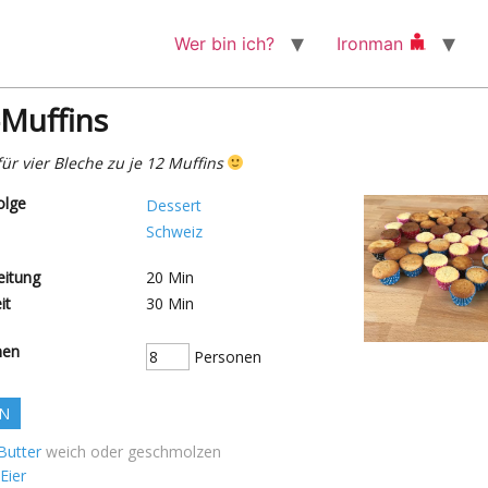
Wer bin ich?
Ironman
-Muffins
für vier Bleche zu je 12 Muffins
olge
Dessert
Schweiz
eitung
20
Min
it
30
Min
nen
Personen
N
Butter
weich oder geschmolzen
Eier