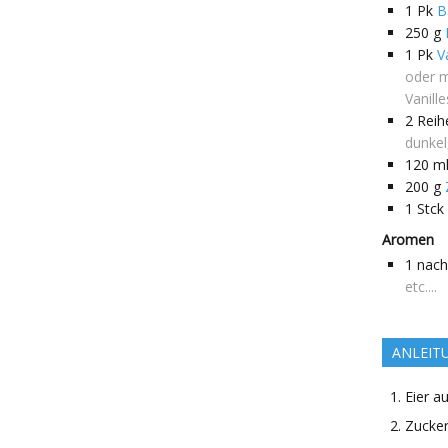
1
Pk
B
250
g
1
Pk
V
oder m
Vanill
2
Reih
dunkel
120
m
200
g
1
Stck
Aromen
1
nach
etc....
ANLEIT
Eier a
Zucker