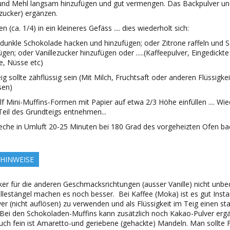
und Mehl langsam hinzufügen und gut vermengen. Das Backpulver un
ezucker) ergänzen.
en (ca. 1/4) in ein kleineres Gefäss .... dies wiederholt sich:
dunkle Schokolade hacken und hinzufügen; oder Zitrone raffeln und S
ügen; oder Vanillezucker hinzufügen oder .....(Kaffeepulver, Eingedickte
e, Nüsse etc)
ig sollte zähflüssig sein (Mit Milch, Fruchtsaft oder anderen Flüssigke
sen)
lf Mini-Muffins-Formen mit Papier auf etwa 2/3 Höhe einfüllen .... Wie
Teil des Grundteigs entnehmen...
leche in Umluft 20-25 Minuten bei 180 Grad des vorgeheizten Ofen b
 HINWEISE
ker für die anderen Geschmacksrichtungen (ausser Vanille) nicht unbe
illestängel machen es noch besser. Bei Kaffee (Moka) ist es gut Insta
er (nicht auflösen) zu verwenden und als Flüssigkeit im Teig einen st
 Bei den Schokoladen-Muffins kann zusätzlich noch Kakao-Pulver erg
uch fein ist Amaretto-und geriebene (gehackte) Mandeln. Man sollte 