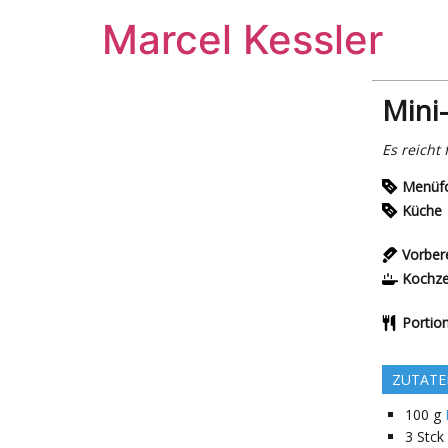
Zum
Marcel Kessler
Inhalt
wechseln
Mini
Es reicht 
Menüf
Küche
Vorber
Kochze
Portio
ZUTATE
100
g
3
Stck