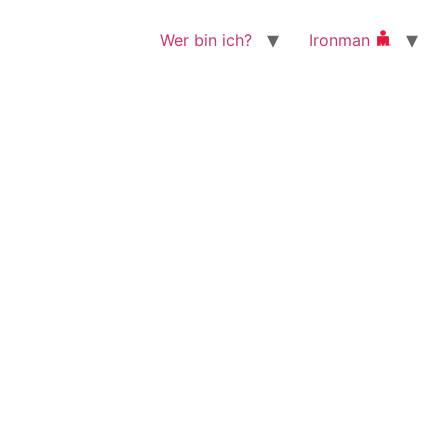
Wer bin ich?
Ironman
h