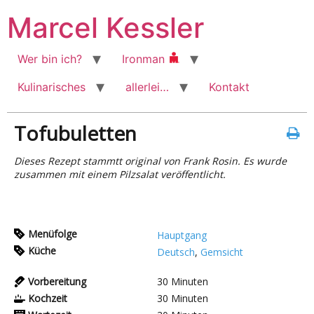
Zum
Marcel Kessler
Inhalt
wechseln
Wer bin ich?
Ironman
Kulinarisches
allerlei…
Kontakt
Tofubuletten
Dieses Rezept stammtt original von Frank Rosin. Es wurde
zusammen mit einem Pilzsalat veröffentlicht.
Menüfolge
Hauptgang
Küche
Deutsch
,
Gemsicht
Vorbereitung
30
Minuten
Kochzeit
30
Minuten