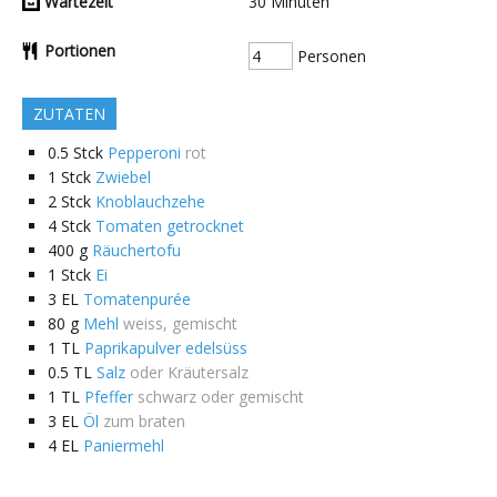
Wartezeit
30
Minuten
Portionen
Personen
ZUTATEN
0.5
Stck
Pepperoni
rot
1
Stck
Zwiebel
2
Stck
Knoblauchzehe
4
Stck
Tomaten getrocknet
400
g
Räuchertofu
1
Stck
Ei
3
EL
Tomatenpurée
80
g
Mehl
weiss, gemischt
1
TL
Paprikapulver edelsüss
0.5
TL
Salz
oder Kräutersalz
1
TL
Pfeffer
schwarz oder gemischt
3
EL
Öl
zum braten
4
EL
Paniermehl