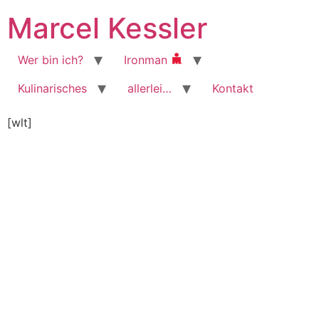
Zum
Marcel Kessler
Inhalt
wechseln
Wer bin ich?
Ironman
Kulinarisches
allerlei…
Kontakt
[wlt]